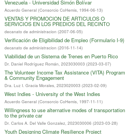
Venezuela - Universidad Simón Bolívar
Acuerdo General
(
Consorcio CoHemis
,
1994-06-13
)
VENTAS Y PROMOCION DE ARTICULOS O
SERVICIOS EN LOS PREDIOS DEL RECINTО
decanato de administracion
(
2007-06-05
)
Verificación de Eligibilidad de Empleo (Formulario I-9)
decanato de administracion
(
2016-11-14
)
Viabilidad de un Sistema de Trenes en Puerto Rico
Dr. Daniel Rodríguez Román, 2023030003
(
2023-03-07
)
The Volunteer Income Tax Assistance (VITA) Program
& Community Engagement
Dra. Luz I. Gracia Morales, 2023020003
(
2023-02-09
)
West Indies - University of the West Indies
Acuerdo General
(
Consorcio CoHemis
,
1997-11-11
)
Willingness to use alternative modes of transportation
to the private car
Dr. Carlos A. Del Valle Gonzalez, 2023030006
(
2023-03-28
)
Youth Designing Climate Resilience Project