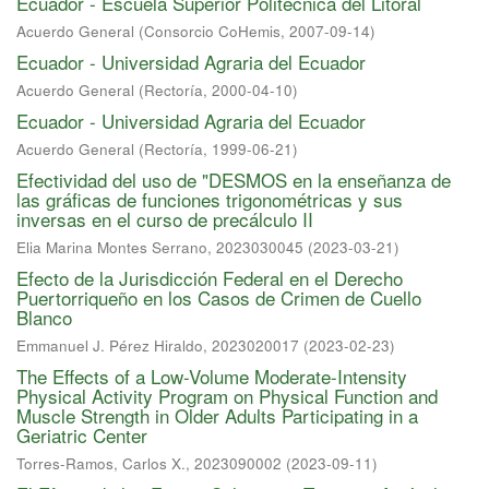
Ecuador - Escuela Superior Politécnica del Litoral
Acuerdo General
(
Consorcio CoHemis
,
2007-09-14
)
Ecuador - Universidad Agraria del Ecuador
Acuerdo General
(
Rectoría
,
2000-04-10
)
Ecuador - Universidad Agraria del Ecuador
Acuerdo General
(
Rectoría
,
1999-06-21
)
Efectividad del uso de "DESMOS en la enseñanza de
las gráficas de funciones trigonométricas y sus
inversas en el curso de precálculo II
Elia Marina Montes Serrano, 2023030045
(
2023-03-21
)
Efecto de la Jurisdicción Federal en el Derecho
Puertorriqueño en los Casos de Crimen de Cuello
Blanco
Emmanuel J. Pérez Hiraldo, 2023020017
(
2023-02-23
)
The Effects of a Low-Volume Moderate-Intensity
Physical Activity Program on Physical Function and
Muscle Strength in Older Adults Participating in a
Geriatric Center
Torres-Ramos, Carlos X., 2023090002
(
2023-09-11
)