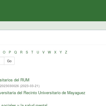
O
P
Q
R
S
T
U
V
W
X
Y
Z
Go
rsitarios del RUM
z, 2023030026
(
2023-03-21
)
versitaria del Recinto Universitario de Mayaguez
s sociales y la salud mental