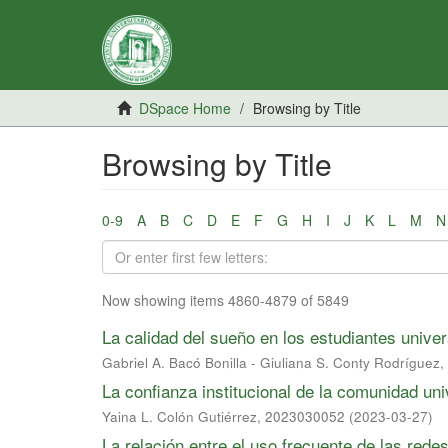
DSpace Home
Browsing by Title
Browsing by Title
0-9
A
B
C
D
E
F
G
H
I
J
K
L
M
N
Now showing items 4860-4879 of 5849
La calidad del sueño en los estudiantes unive
Gabriel A. Bacó Bonilla - Giuliana S. Conty Rodrígue
La confianza institucional de la comunidad uni
Yaina L. Colón Gutiérrez, 2023030052
(
2023-03-27
)
La relación entre el uso frecuente de las rede