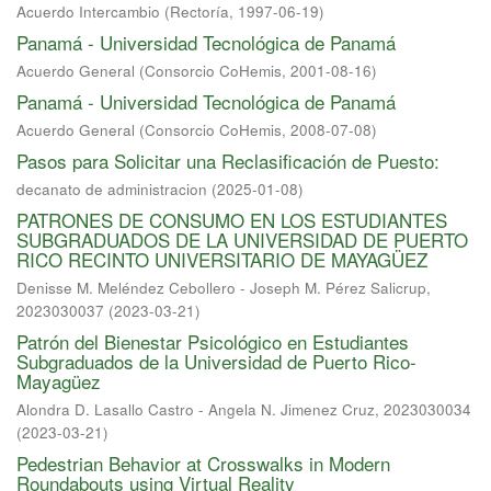
Acuerdo Intercambio
(
Rectoría
,
1997-06-19
)
Panamá - Universidad Tecnológica de Panamá
Acuerdo General
(
Consorcio CoHemis
,
2001-08-16
)
Panamá - Universidad Tecnológica de Panamá
Acuerdo General
(
Consorcio CoHemis
,
2008-07-08
)
Pasos para Solicitar una Reclasificación de Puesto:
decanato de administracion
(
2025-01-08
)
PATRONES DE CONSUMO EN LOS ESTUDIANTES
SUBGRADUADOS DE LA UNIVERSIDAD DE PUERTO
RICO RECINTO UNIVERSITARIO DE MAYAGÜEZ
Denisse M. Meléndez Cebollero - Joseph M. Pérez Salicrup,
2023030037
(
2023-03-21
)
Patrón del Bienestar Psicológico en Estudiantes
Subgraduados de la Universidad de Puerto Rico-
Mayagüez
Alondra D. Lasallo Castro - Angela N. Jimenez Cruz, 2023030034
(
2023-03-21
)
Pedestrian Behavior at Crosswalks in Modern
Roundabouts using Virtual Reality