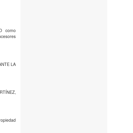
O como
ucesores
ANTE LA
ARTÍNEZ,
ropiedad