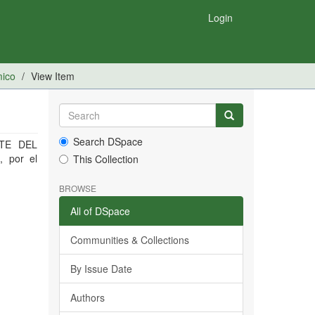
Login
mico
View Item
Search DSpace
NTE DEL
 por el
This Collection
BROWSE
All of DSpace
Communities & Collections
By Issue Date
Authors