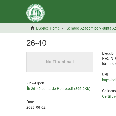
DSpace Home
Senado Académico y Junta Adm
26-40
Elecci
RECINT
término 
URI
http://h
View/
Open
26-40 Junta de Retiro.pdf (395.2Kb)
Collecti
Certifi
Date
2026-06-02