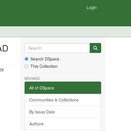
Login
AD
Search DSpace
This Collection
26
BROWSE
All of DSpace
Communities & Collections
By Issue Date
Authors