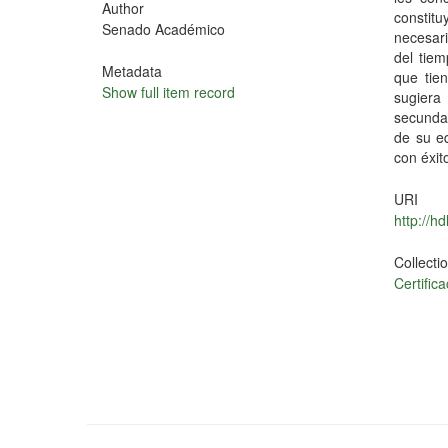
Author
constit
Senado Académico
necesari
del tiem
Metadata
que tie
Show full item record
sugiera
secundar
de su eq
con éxit
URI
http://h
Collecti
Certifi