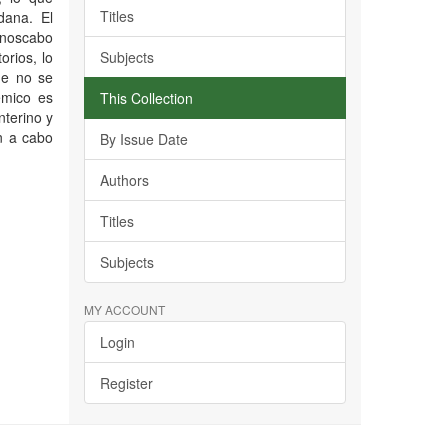
Titles
dana. El
menoscabo
orios, lo
Subjects
ue no se
émico es
This Collection
nterino y
n a cabo
By Issue Date
Authors
Titles
Subjects
MY ACCOUNT
Login
Register