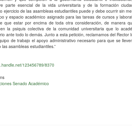
uye parte esencial de la vida universitaria y de la formación ciuda
o ejercicio de las asambleas estudiantiles puede y debe ocurrir sin 
po y espacio académico asignado para las tareas de cursos y laborat
ne que estar por encima de toda otra consideración, de manera q
 en la psiquis colectiva de la comunidad universitaria que lo acad
io ante todo lo demás. Junto a esta petición, reclamamos del Rector I
uipo de trabajo el apoyo administrativo necesario para que se lleve
o las asambleas estudiantiles.”
dl.handle.net/123456789/8370
ons
caciones Senado Académico