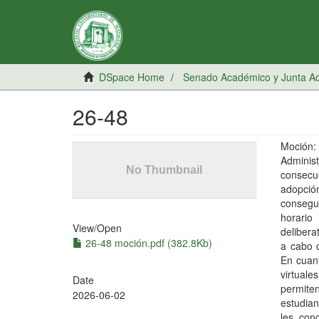
DSpace Home
Senado Académico y Junta Adm
26-48
Moción:
Adminis
consecu
adopció
consegu
horario
View/
Open
delibera
26-48 moción.pdf (382.8Kb)
a cabo c
En cuant
virtual
Date
permiten
2026-06-02
estudia
les con