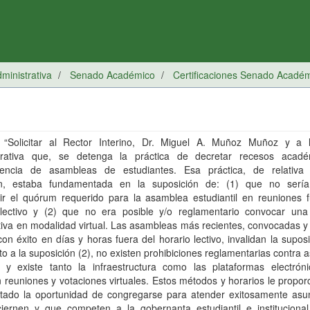
inistrativa
Senado Académico
Certificaciones Senado Acadé
 “Solicitar al Rector Interino, Dr. Miguel A. Muñoz Muñoz y a 
trativa que, se detenga la práctica de decretar recesos acad
encia de asambleas de estudiantes. Esa práctica, de relativa 
n, estaba fundamentada en la suposición de: (1) que no sería
ir el quórum requerido para la asamblea estudiantil en reuniones f
 lectivo y (2) que no era posible y/o reglamentario convocar una
tiva en modalidad virtual. Las asambleas más recientes, convocadas y
on éxito en días y horas fuera del horario lectivo, invalidan la suposi
o a la suposición (2), no existen prohibiciones reglamentarias contra
es y existe tanto la infraestructura como las plataformas electrón
 reuniones y votaciones virtuales. Estos métodos y horarios le propor
ntado la oportunidad de congregarse para atender exitosamente asu
ciernen y que competen a la gobernanta estudiantil e institucional