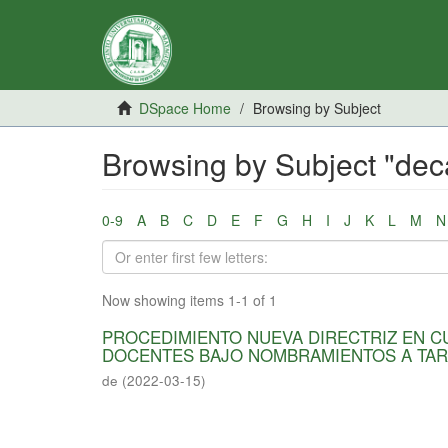
DSpace Home
Browsing by Subject
Browsing by Subject "de
0-9
A
B
C
D
E
F
G
H
I
J
K
L
M
N
Now showing items 1-1 of 1
PROCEDIMIENTO NUEVA DIRECTRIZ EN 
DOCENTES BAJO NOMBRAMIENTOS A TAR
de
(
2022-03-15
)