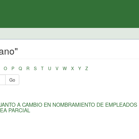
cano"
O
P
Q
R
S
T
U
V
W
X
Y
Z
Go
CUANTO A CAMBIO EN NOMBRAMIENTO DE EMPLEADOS
EA PARCIAL