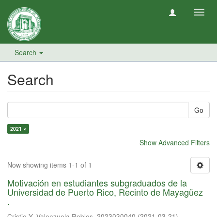
Toggl
navig
Search
Search
Go
2021 ×
Show Advanced Filters
Now showing items 1-1 of 1
Motivación en estudiantes subgraduados de la
Universidad de Puerto Rico, Recinto de Mayagüez
.
Cristie Y. Valenzuela Robles, 2023030040
(
2021-03-21
)