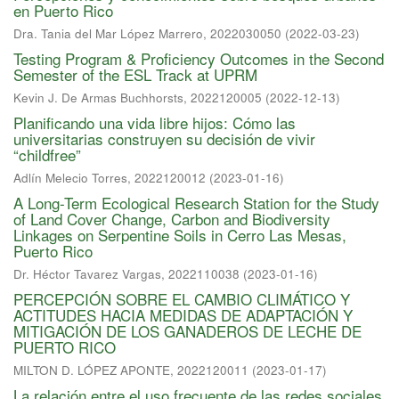
en Puerto Rico
Dra. Tania del Mar López Marrero, 2022030050
(
2022-03-23
)
Testing Program & Proficiency Outcomes in the Second
Semester of the ESL Track at UPRM
Kevin J. De Armas Buchhorsts, 2022120005
(
2022-12-13
)
Planificando una vida libre hijos: Cómo las
universitarias construyen su decisión de vivir
“childfree”
Adlín Melecio Torres, 2022120012
(
2023-01-16
)
A Long-Term Ecological Research Station for the Study
of Land Cover Change, Carbon and Biodiversity
Linkages on Serpentine Soils in Cerro Las Mesas,
Puerto Rico
Dr. Héctor Tavarez Vargas, 2022110038
(
2023-01-16
)
PERCEPCIÓN SOBRE EL CAMBIO CLIMÁTICO Y
ACTITUDES HACIA MEDIDAS DE ADAPTACIÓN Y
MITIGACIÓN DE LOS GANADEROS DE LECHE DE
PUERTO RICO
MILTON D. LÓPEZ APONTE, 2022120011
(
2023-01-17
)
La relación entre el uso frecuente de las redes sociales