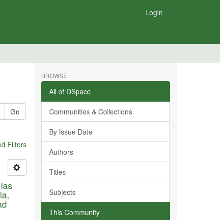
Login
BROWSE
All of DSpace
Go
Communities & Collections
By Issue Date
 Filters
Authors
Titles
 las
Subjects
la,
ad
This Community