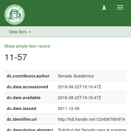
Toggl
navig
View Item
Show simple item record
11-57
dc.contributor.author
Senado Académico
dc.date.accessioned
2018-08-22T19:16:47Z
dc.date.available
2018-08-22T19:16:47Z
dc.date.issued
2011-12-06
dc.identifier.uri
http://hdl.handle.net/123456789/974
dc.description.abstract
Solicitud del Senado para la suspensió