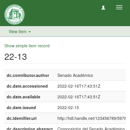
Toggl
navig
View Item
Show simple item record
22-13
dc.contributor.author
Senado Académico
dc.date.accessioned
2022-02-16T17:43:51Z
dc.date.available
2022-02-16T17:43:51Z
dc.date.issued
2022-02-15
dc.identifier.uri
http://hdl.handle.net/123456789/5978
dc.description.abstract
Composición del Senado Académico