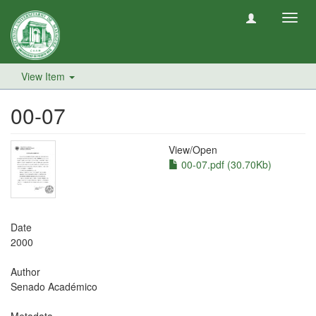
Toggl
navig
View Item
00-07
View/
Open
00-07.pdf (30.70Kb)
Date
2000
Author
Senado Académico