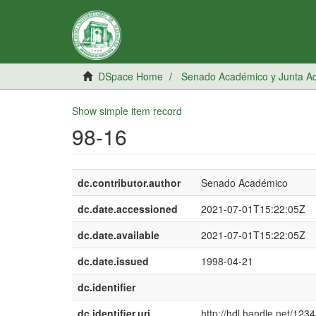
DSpace Home
Senado Académico y Junta Adm
Show simple item record
98-16
dc.contributor.author
Senado Académico
dc.date.accessioned
2021-07-01T15:22:05Z
dc.date.available
2021-07-01T15:22:05Z
dc.date.issued
1998-04-21
dc.identifier
dc.identifier.uri
http://hdl.handle.net/12