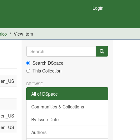
Login
mico
View Item
Search DSpace
This Collection
en_US
BROWSE
All of DSpace
Communities & Collections
en_US
By Issue Date
en_US
Authors