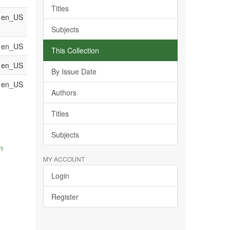
Titles
en_US
Subjects
en_US
This Collection
en_US
By Issue Date
en_US
Authors
Titles
Subjects
n
MY ACCOUNT
Login
Register