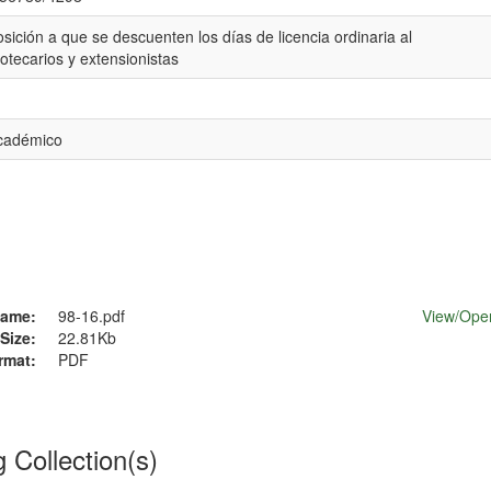
ición a que se descuenten los días de licencia ordinaria al
otecarios y extensionistas
Académico
ame:
98-16.pdf
View/
Ope
Size:
22.81Kb
rmat:
PDF
g Collection(s)