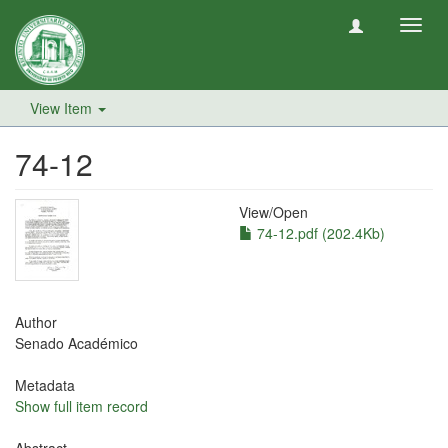
Toggl
navig
View Item
74-12
View/
Open
74-12.pdf (202.4Kb)
Author
Senado Académico
Metadata
Show full item record