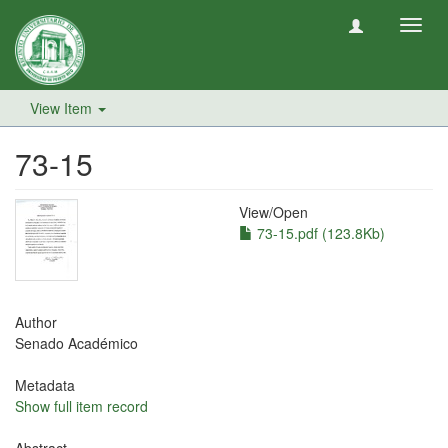
Toggl
navig
View Item
73-15
View/
Open
73-15.pdf (123.8Kb)
Author
Senado Académico
Metadata
Show full item record