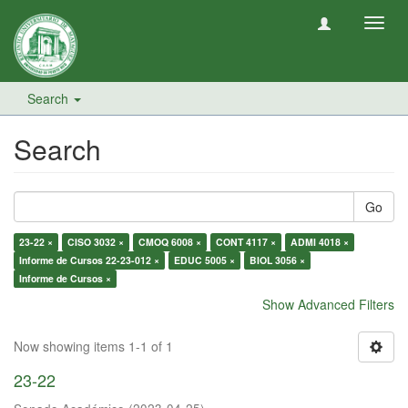
Toggl
navig
Search
Search
Go
23-22 ×
CISO 3032 ×
CMOQ 6008 ×
CONT 4117 ×
ADMI 4018 ×
Informe de Cursos 22-23-012 ×
EDUC 5005 ×
BIOL 3056 ×
Informe de Cursos ×
Show Advanced Filters
Now showing items 1-1 of 1
23-22