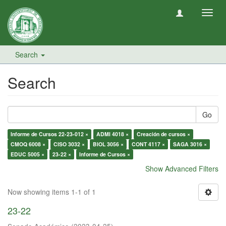
Toggl
navig
Search
Search
Go
Informe de Cursos 22-23-012 ×
ADMI 4018 ×
Creación de cursos ×
CMOQ 6008 ×
CISO 3032 ×
BIOL 3056 ×
CONT 4117 ×
SAGA 3016 ×
EDUC 5005 ×
23-22 ×
Informe de Cursos ×
Show Advanced Filters
Now showing items 1-1 of 1
23-22