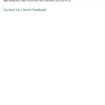
Aprobación del Informe de Cursos 22-23-012.
Contact Us
|
Send Feedback