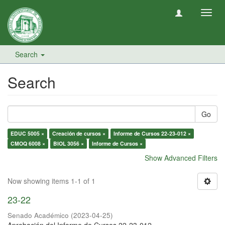
Toggl
navig
Search
Search
Go
EDUC 5005 ×
Creación de cursos ×
Informe de Cursos 22-23-012 ×
CMOQ 6008 ×
BIOL 3056 ×
Informe de Cursos ×
Show Advanced Filters
Now showing items 1-1 of 1
23-22
Senado Académico
(
2023-04-25
)