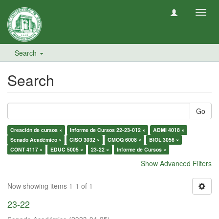
Toggl
navig
Search
Search
Go
Creación de cursos ×
Informe de Cursos 22-23-012 ×
ADMI 4018 ×
Senado Académico ×
CISO 3032 ×
CMOQ 6008 ×
BIOL 3056 ×
CONT 4117 ×
EDUC 5005 ×
23-22 ×
Informe de Cursos ×
Show Advanced Filters
Now showing items 1-1 of 1
23-22