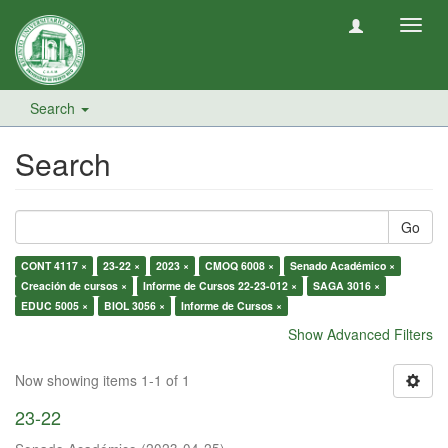
Toggl
navig
Search
Search
Go
CONT 4117 ×
23-22 ×
2023 ×
CMOQ 6008 ×
Senado Académico ×
Creación de cursos ×
Informe de Cursos 22-23-012 ×
SAGA 3016 ×
EDUC 5005 ×
BIOL 3056 ×
Informe de Cursos ×
Show Advanced Filters
Now showing items 1-1 of 1
23-22