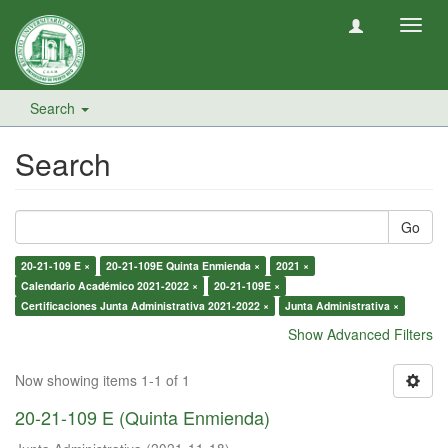
Toggl
navig
Search
Search
Go
20-21-109 E ×
20-21-109E Quinta Enmienda ×
2021 ×
Calendario Académico 2021-2022 ×
20-21-109E ×
Certificaciones Junta Administrativa 2021-2022 ×
Junta Administrativa ×
Show Advanced Filters
Now showing items 1-1 of 1
20-21-109 E (Quinta Enmienda)