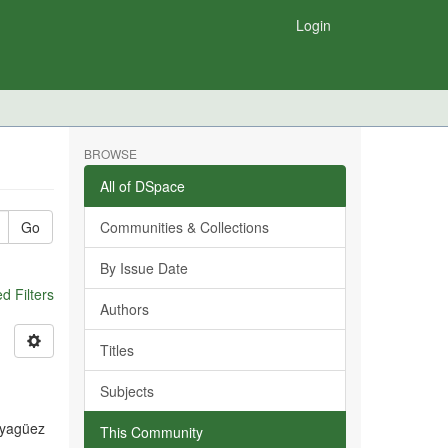
Login
BROWSE
All of DSpace
Go
Communities & Collections
By Issue Date
 Filters
Authors
Titles
Subjects
ayagüez
This Community