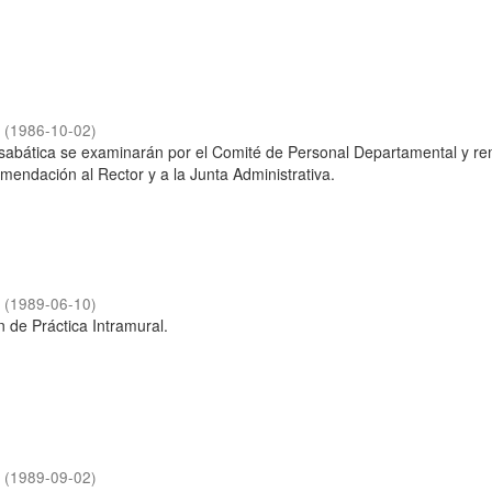
a
(
1986-10-02
)
 sabática se examinarán por el Comité de Personal Departamental y rem
endación al Rector y a la Junta Administrativa.
a
(
1989-06-10
)
 de Práctica Intramural.
a
(
1989-09-02
)