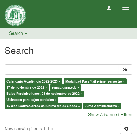
Toggl
navig
Search
Search
Go
Calendario Académcio 2022-2023 ×
Modalidad Pass/Fail primer semestre ×
17 de noviembre de 2022 ×
rumad.uprm.edu ×
Bajas Parciales lunes, 28 de noviembre de 2022 ×
Último día para bajas parciales ×
15 días lectivos antes del último día de clases ×
Junta Administrativa ×
Show Advanced Filters
Now showing items 1-1 of 1