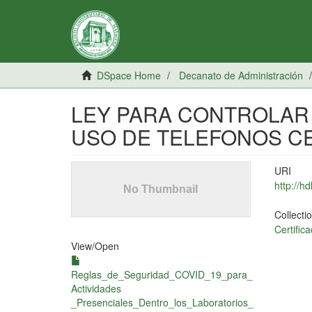
DSpace Home
Decanato de Administración
LEY PARA CONTROLAR
USO DE TELEFONOS C
URI
http://h
Collecti
Certific
View/
Open
Reglas_de_Seguridad_COVID_19_para_
Actividades
_Presenciales_Dentro_los_Laboratorios_