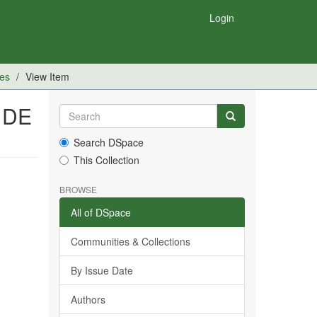
Login
nes
View Item
 DE
Search DSpace
This Collection
BROWSE
All of DSpace
Communities & Collections
By Issue Date
Authors