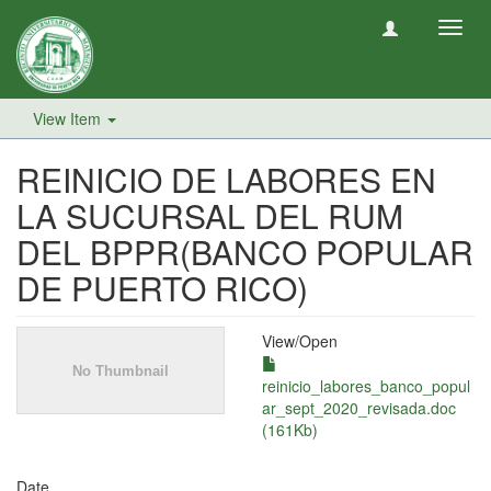
Toggl
navig
View Item
REINICIO DE LABORES EN
LA SUCURSAL DEL RUM
DEL BPPR(BANCO POPULAR
DE PUERTO RICO)
View/
Open
reinicio_labores_banco_popul
ar_sept_2020_revisada.doc
(161Kb)
Date