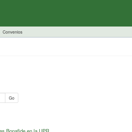
Convenios
Go
es Bonafide en la UPR