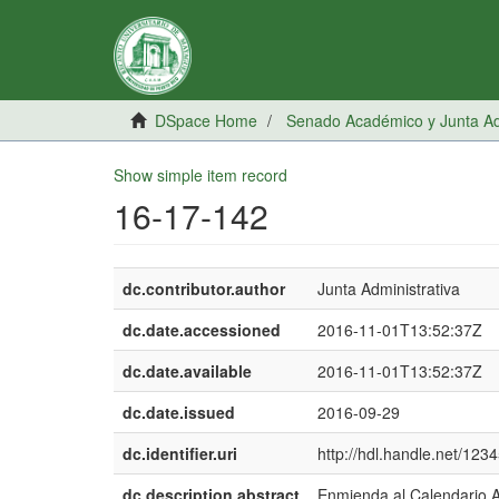
DSpace Home
Senado Académico y Junta Adm
Show simple item record
16-17-142
dc.contributor.author
Junta Administrativa
dc.date.accessioned
2016-11-01T13:52:37Z
dc.date.available
2016-11-01T13:52:37Z
dc.date.issued
2016-09-29
dc.identifier.uri
http://hdl.handle.net/12
dc.description.abstract
Enmienda al Calendario 