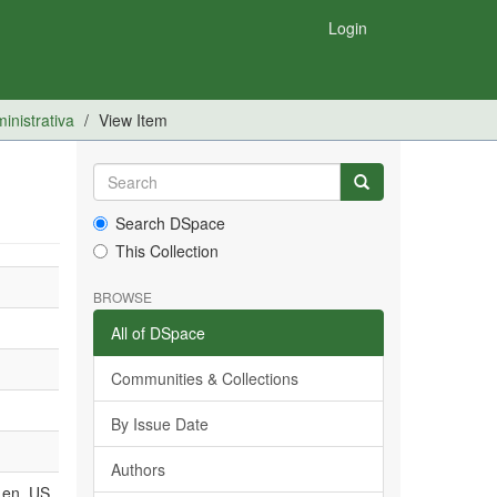
Login
inistrativa
View Item
Search DSpace
This Collection
BROWSE
All of DSpace
Communities & Collections
By Issue Date
Authors
en_US