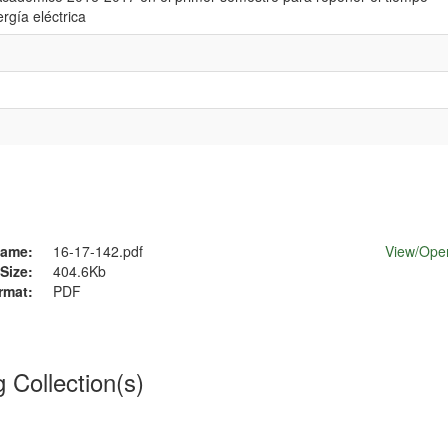
ergía eléctrica
ame:
16-17-142.pdf
View/
Ope
Size:
404.6Kb
rmat:
PDF
g Collection(s)