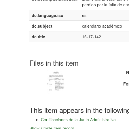
perdido por la falta de en
dc.language.iso
es
dc.subject
calendario académico
dc.title
16-17-142
Files in this item
N
Fo
This item appears in the followin
Certificaciones de la Junta Administrativa
Show simple item record