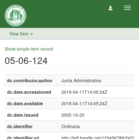
Toggl
navig
View Item
Show simple item record
05-06-124
dc.contributor.author
Junta Administrativa
dc.date.accessioned
2019-04-11T14:05:24Z
dc.date.available
2019-04-11T14:05:24Z
dc.date.issued
2005-10-20
dc.identifier
Ordinaria
dc.identifier.uri
http://hdl.handle.net/123456789/2433