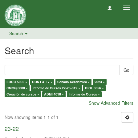
Toggl
navig
Search
Search
Go
EDUC 5005 ×
CONT 4117 ×
Senado Académico ×
2023 ×
CMOQ 6008 ×
Informe de Cursos 22-23-012 ×
BIOL 3056 ×
Creación de cursos ×
ADMI 4018 ×
Informe de Cursos ×
Show Advanced Filters
Now showing items 1-1 of 1
23-22