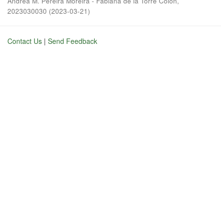
Andrea M. Pereira Moreira - Fabiana de la Torre Colon,
2023030030
(
2023-03-21
)
Contact Us
|
Send Feedback