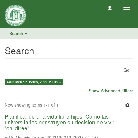
Toggl
navig
Search
Search
Go
Adlín Melecio Torres, 2022120012 ×
Show Advanced Filters
Now showing items 1-1 of 1
Planificando una vida libre hijos: Cómo las
universitarias construyen su decisión de vivir
“childfree”
Adlín Melecio Torres, 2022120012
(
2023-01-16
)