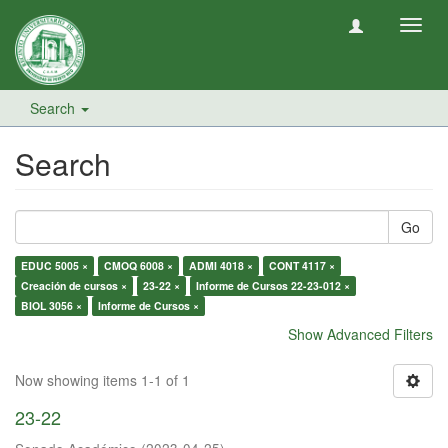
Toggl
navig
Search
Search
Go
EDUC 5005 ×
CMOQ 6008 ×
ADMI 4018 ×
CONT 4117 ×
Creación de cursos ×
23-22 ×
Informe de Cursos 22-23-012 ×
BIOL 3056 ×
Informe de Cursos ×
Show Advanced Filters
Now showing items 1-1 of 1
23-22