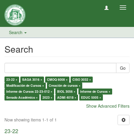
Toggl
navig
Search
Search
Go
23-22 ×
SAGA 3016 ×
CMOQ 6008 ×
CISO 3032 ×
Modificación de Cursos ×
Creación de cursos ×
Informe de Cursos 22-23-012 ×
BIOL 3056 ×
Informe de Cursos ×
Senado Académico ×
2023 ×
ADMI 4018 ×
EDUC 5005 ×
Show Advanced Filters
Now showing items 1-1 of 1
23-22