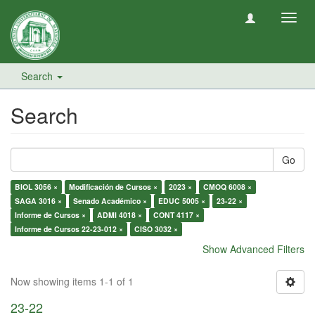
Toggl
navig
Search
Search
Go
BIOL 3056 ×
Modificación de Cursos ×
2023 ×
CMOQ 6008 ×
SAGA 3016 ×
Senado Académico ×
EDUC 5005 ×
23-22 ×
Informe de Cursos ×
ADMI 4018 ×
CONT 4117 ×
Informe de Cursos 22-23-012 ×
CISO 3032 ×
Show Advanced Filters
Now showing items 1-1 of 1
23-22