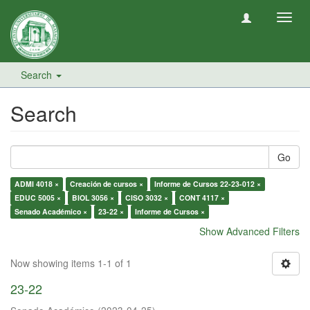
Toggl
navig
Search
Search
Go
ADMI 4018 ×
Creación de cursos ×
Informe de Cursos 22-23-012 ×
EDUC 5005 ×
BIOL 3056 ×
CISO 3032 ×
CONT 4117 ×
Senado Académico ×
23-22 ×
Informe de Cursos ×
Show Advanced Filters
Now showing items 1-1 of 1
23-22