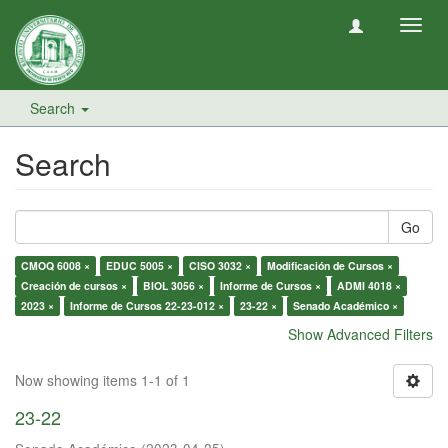
Toggl
navig
Search
Search
Go
CMOQ 6008 ×
EDUC 5005 ×
CISO 3032 ×
Modificación de Cursos ×
Creación de cursos ×
BIOL 3056 ×
Informe de Cursos ×
ADMI 4018 ×
2023 ×
Informe de Cursos 22-23-012 ×
23-22 ×
Senado Académico ×
Show Advanced Filters
Now showing items 1-1 of 1
23-22