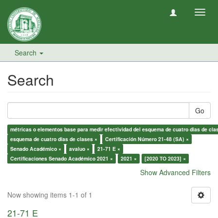
Toggl
navig
Search
Search
Go
métricas o elementos base para medir efectividad del esquema de cuatro dias de cla
esquema de cuatro días de clases ×
Certificación Número 21-48 (SA) ×
Senado Académico ×
avaluo ×
21-71 E ×
Certificaciones Senado Académico 2021 ×
2021 ×
[2020 TO 2023] ×
Show Advanced Filters
Now showing items 1-1 of 1
21-71 E