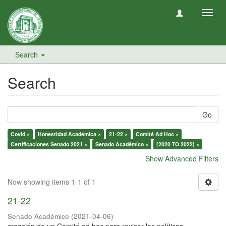
Toggl
navig
Search
Search
Go
Covid ×
Honestidad Académica ×
21-22 ×
Comité Ad Hoc ×
Certificaciones Senado 2021 ×
Senado Académico ×
[2020 TO 2022] ×
Show Advanced Filters
Now showing items 1-1 of 1
21-22
Senado Académico
(
2021-04-06
)