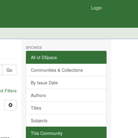
Login
BROWSE
All of DSpace
Go
Communities & Collections
By Issue Date
 Filters
Authors
Titles
Subjects
This Community