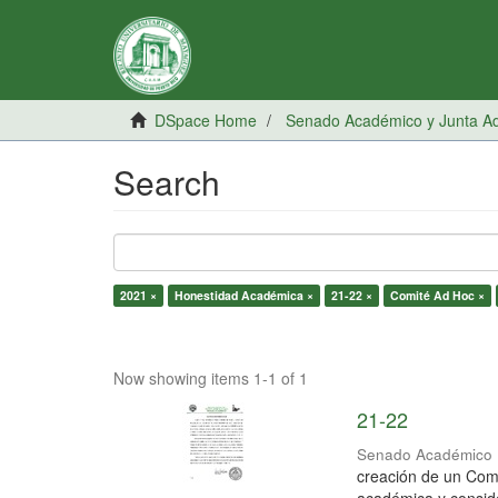
DSpace Home
Senado Académico y Junta Adm
Search
2021 ×
Honestidad Académica ×
21-22 ×
Comité Ad Hoc ×
Now showing items 1-1 of 1
21-22
Senado Académico
creación de un Comit