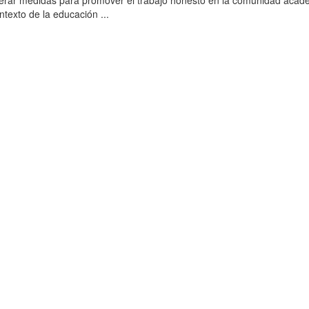
erar medidas para promover el trabajo honesto en la comunidad acad
ntexto de la educación ...