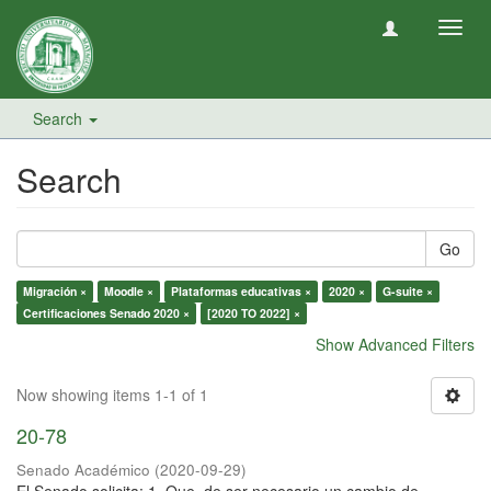
Toggl
navig
Search
Search
Go
Migración ×
Moodle ×
Plataformas educativas ×
2020 ×
G-suite ×
Certificaciones Senado 2020 ×
[2020 TO 2022] ×
Show Advanced Filters
Now showing items 1-1 of 1
20-78
Senado Académico
(
2020-09-29
)