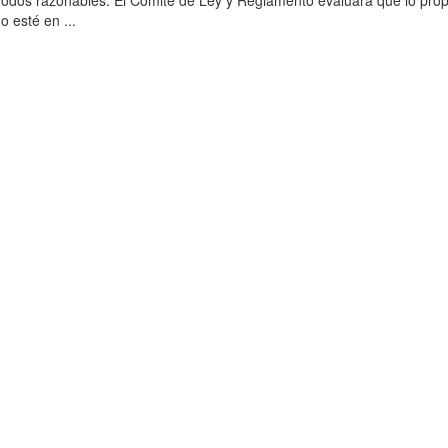
odos razonables. El Comité de Ley y Reglamento evaluará que lo pro
o esté en ...