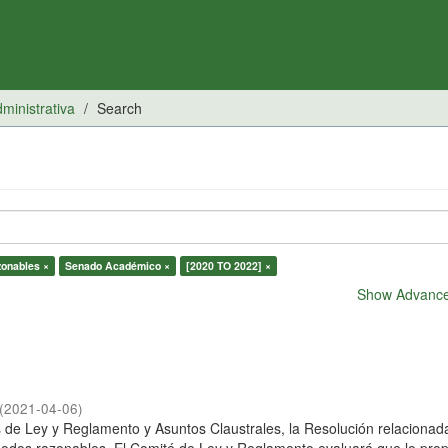
inistrativa
Search
onables ×
Senado Académico ×
[2020 TO 2022] ×
Show Advanced
(
2021-04-06
)
és de Ley y Reglamento y Asuntos Claustrales, la Resolución relacionad