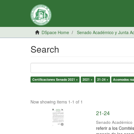
DSpace Home
Senado Académico y Junta Adm
Search
Certificaciones Senado 2021 ×
2021 ×
21-24 ×
Acomodos raz
Now showing items 1-1 of 1
21-24
Senado Académico
referir a los Comit