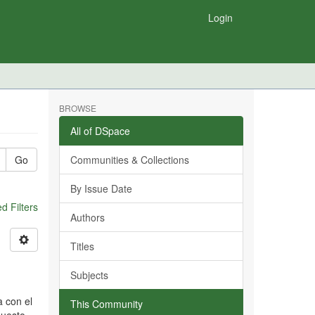
Login
BROWSE
All of DSpace
Go
Communities & Collections
By Issue Date
 Filters
Authors
Titles
Subjects
a con el
This Community